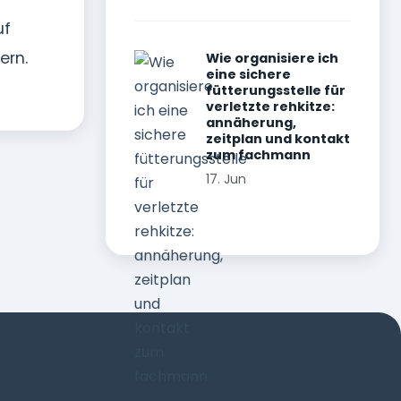
uf
ern.
Wie organisiere ich
eine sichere
fütterungsstelle für
verletzte rehkitze:
annäherung,
zeitplan und kontakt
zum fachmann
17. Jun