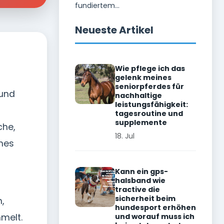
fundiertem...
Neueste Artikel
Wie pflege ich das
gelenk meines
seniorpferdes für
eund
nachhaltige
leistungsfähigkeit:
tagesroutine und
supplemente
che,
18. Jul
ches
Kann ein gps-
halsband wie
tractive die
sicherheit beim
,
hundesport erhöhen
mmelt.
und worauf muss ich