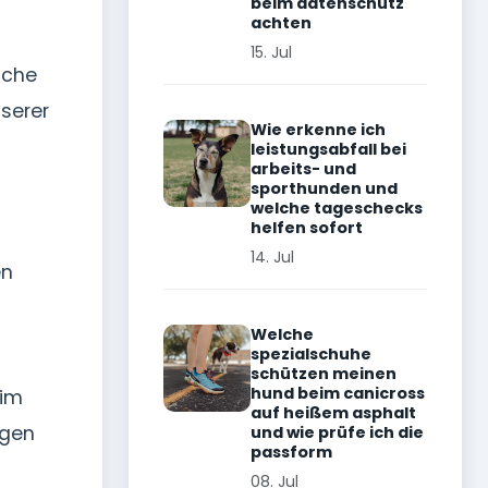
beim datenschutz
achten
15. Jul
sche
nserer
Wie erkenne ich
leistungsabfall bei
arbeits- und
sporthunden und
welche tageschecks
helfen sofort
14. Jul
en
Welche
spezialschuhe
schützen meinen
hund beim canicross
eim
auf heißem asphalt
ngen
und wie prüfe ich die
passform
08. Jul