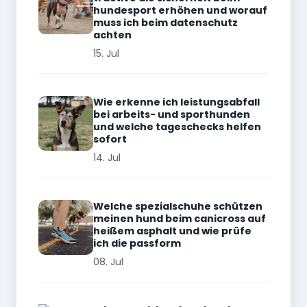
hundesport erhöhen und worauf
muss ich beim datenschutz
achten
15. Jul
Wie erkenne ich leistungsabfall
bei arbeits- und sporthunden
und welche tageschecks helfen
sofort
14. Jul
Welche spezialschuhe schützen
meinen hund beim canicross auf
heißem asphalt und wie prüfe
ich die passform
08. Jul